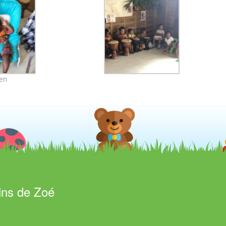
en
ins de Zoé