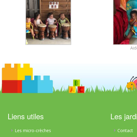
Aid
Liens utiles
Les jard
Les micro-crèches
Contact